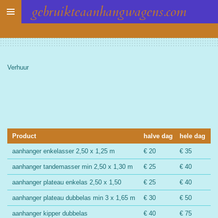
gebruikteaanhangwagens.com
Ga
direct
naar
de
hoofdinhoud
Verhuur
Product
halve dag
hele dag
aanhanger enkelasser 2,50 x 1,25 m
€ 20
€ 35
aanhanger tandemasser min 2,50 x 1,30 m
€ 25
€ 40
aanhanger plateau enkelas 2,50 x 1,50
€ 25
€ 40
aanhanger plateau dubbelas min 3 x 1,65 m
€ 30
€ 50
aanhanger kipper dubbelas
€ 40
€ 75